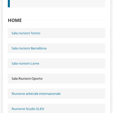
Sedi
Materie
HOME
Sala riunioni Torino
Membri
Network
Sala riunioni Barcellona
Onorari
Sala riunioni Lione
Attestati
Sala Riunioni Oporto
News
Riunione arbitrale internazionale
Riunione Studio ELEN